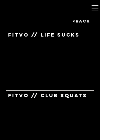
<BACK
fitvo // life sucks
fitvo // club squats